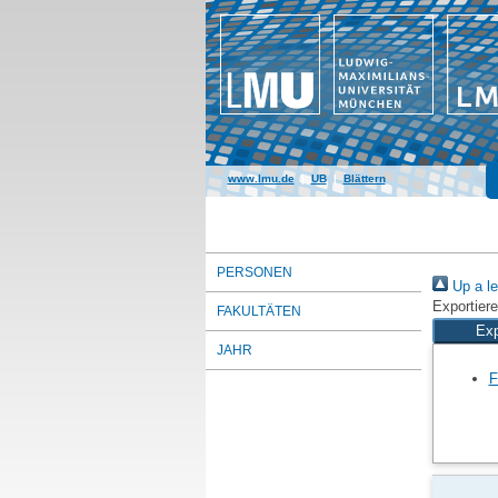
www.lmu.de
|
UB
|
Blättern
PERSONEN
Up a le
Exportiere
FAKULTÄTEN
JAHR
F