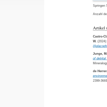
Springen 
Anzahl de
Artikel
Castro-Cl
W.
(2024)
(Aplacopho
Junge, Ma
of detrita
Mineralog
de Herrer
environmen
2399-366