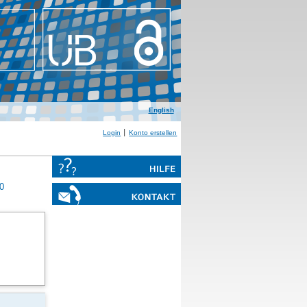
English
Login
Konto erstellen
0