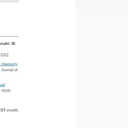
mahl, W.
-2322
 chemistry
Journal of
uid
. ISSN
EST
erstellt.