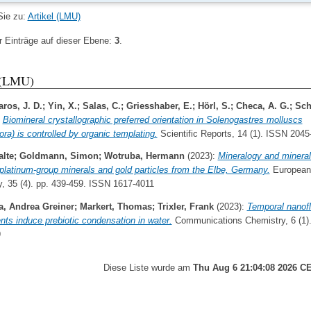
Sie zu:
Artikel (LMU)
r Einträge auf dieser Ebene:
3
.
 (LMU)
aros, J. D.
;
Yin, X.
;
Salas, C.
;
Griesshaber, E.
;
Hörl, S.
;
Checa, A. G.
;
Sch
:
Biomineral crystallographic preferred orientation in Solenogastres molluscs
ra) is controlled by organic templating.
Scientific Reports, 14 (1). ISSN 2045
lte
;
Goldmann, Simon
;
Wotruba, Hermann
(2023):
Mineralogy and mineral
l platinum-group minerals and gold particles from the Elbe, Germany.
European 
y, 35 (4). pp. 439-459. ISSN 1617-4011
a, Andrea Greiner
;
Markert, Thomas
;
Trixler, Frank
(2023):
Temporal nanofl
ts induce prebiotic condensation in water.
Communications Chemistry, 6 (1)
9
Diese Liste wurde am
Thu Aug 6 21:04:08 2026 C