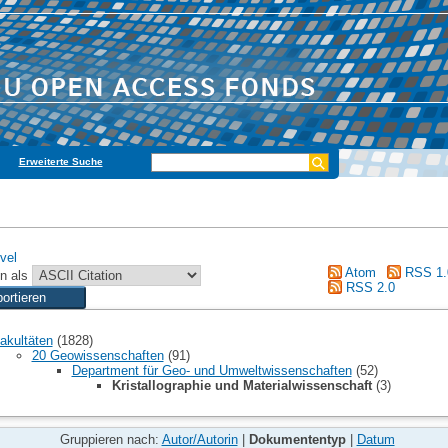
Erweiterte Suche
vel
Atom
RSS 1.
n als
RSS 2.0
akultäten
(1828)
20 Geowissenschaften
(91)
Department für Geo- und Umweltwissenschaften
(52)
Kristallographie und Materialwissenschaft
(3)
Gruppieren nach:
Autor/Autorin
|
Dokumententyp
|
Datum