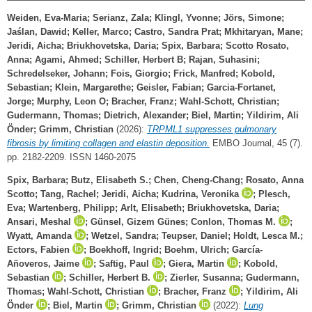
Weiden, Eva-Maria
;
Serianz, Zala
;
Klingl, Yvonne
;
Jörs, Simone
;
Jaślan, Dawid
;
Keller, Marco
;
Castro, Sandra Prat
;
Mkhitaryan, Mane
;
Jeridi, Aicha
;
Briukhovetska, Daria
;
Spix, Barbara
;
Scotto Rosato,
Anna
;
Agami, Ahmed
;
Schiller, Herbert B
;
Rajan, Suhasini
;
Schredelseker, Johann
;
Fois, Giorgio
;
Frick, Manfred
;
Kobold,
Sebastian
;
Klein, Margarethe
;
Geisler, Fabian
;
Garcia-Fortanet,
Jorge
;
Murphy, Leon O
;
Bracher, Franz
;
Wahl-Schott, Christian
;
Gudermann, Thomas
;
Dietrich, Alexander
;
Biel, Martin
;
Yildirim, Ali
Önder
;
Grimm, Christian
(2026):
TRPML1 suppresses pulmonary
fibrosis by limiting collagen and elastin deposition.
EMBO Journal, 45 (7).
pp. 2182-2209. ISSN 1460-2075
Spix, Barbara
;
Butz, Elisabeth S.
;
Chen, Cheng-Chang
;
Rosato, Anna
Scotto
;
Tang, Rachel
;
Jeridi, Aicha
;
Kudrina, Veronika
;
Plesch,
Eva
;
Wartenberg, Philipp
;
Arlt, Elisabeth
;
Briukhovetska, Daria
;
Ansari, Meshal
;
Günsel, Gizem Günes
;
Conlon, Thomas M.
;
Wyatt, Amanda
;
Wetzel, Sandra
;
Teupser, Daniel
;
Holdt, Lesca M.
;
Ectors, Fabien
;
Boekhoff, Ingrid
;
Boehm, Ulrich
;
García-
Añoveros, Jaime
;
Saftig, Paul
;
Giera, Martin
;
Kobold,
Sebastian
;
Schiller, Herbert B.
;
Zierler, Susanna
;
Gudermann,
Thomas
;
Wahl-Schott, Christian
;
Bracher, Franz
;
Yildirim, Ali
Önder
;
Biel, Martin
;
Grimm, Christian
(2022):
Lung