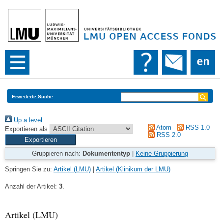
Erweiterte Suche
Up a level
Atom
RSS 1.0
Exportieren als
RSS 2.0
Gruppieren nach:
Dokumententyp
|
Keine Gruppierung
Springen Sie zu:
Artikel (LMU)
|
Artikel (Klinikum der LMU)
Anzahl der Artikel:
3
.
Artikel (LMU)