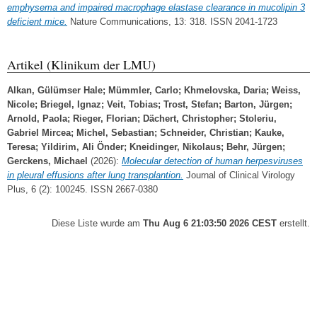
emphysema and impaired macrophage elastase clearance in mucolipin 3
deficient mice.
Nature Communications, 13: 318. ISSN 2041-1723
Artikel (Klinikum der LMU)
Alkan, Gülümser Hale
;
Mümmler, Carlo
;
Khmelovska, Daria
;
Weiss,
Nicole
;
Briegel, Ignaz
;
Veit, Tobias
;
Trost, Stefan
;
Barton, Jürgen
;
Arnold, Paola
;
Rieger, Florian
;
Dächert, Christopher
;
Stoleriu,
Gabriel Mircea
;
Michel, Sebastian
;
Schneider, Christian
;
Kauke,
Teresa
;
Yildirim, Ali Önder
;
Kneidinger, Nikolaus
;
Behr, Jürgen
;
Gerckens, Michael
(2026):
Molecular detection of human herpesviruses
in pleural effusions after lung transplantion.
Journal of Clinical Virology
Plus, 6 (2): 100245. ISSN 2667-0380
Diese Liste wurde am
Thu Aug 6 21:03:50 2026 CEST
erstellt.