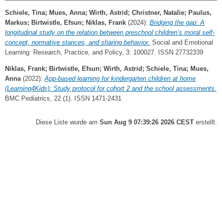
Schiele, Tina
;
Mues, Anna
;
Wirth, Astrid
;
Christner, Natalie
;
Paulus,
Markus
;
Birtwistle, Efsun
;
Niklas, Frank
(2024):
Bridging the gap: A
longitudinal study on the relation between preschool children’s moral self-
concept, normative stances, and sharing behavior.
Social and Emotional
Learning: Research, Practice, and Policy, 3: 100027. ISSN 27732339
Niklas, Frank
;
Birtwistle, Efsun
;
Wirth, Astrid
;
Schiele, Tina
;
Mues,
Anna
(2022):
App-based learning for kindergarten children at home
(Learning4Kids): Study protocol for cohort 2 and the school assessments.
BMC Pediatrics, 22 (1). ISSN 1471-2431
Diese Liste wurde am
Sun Aug 9 07:39:26 2026 CEST
erstellt.