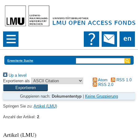
Erweiterte Suche
Up a level
Atom
RSS 1.0
Exportieren als
RSS 2.0
Gruppieren nach:
Dokumententyp
|
Keine Gruppierung
Springen Sie zu:
Artikel (LMU)
Anzahl der Artikel:
2
.
Artikel (LMU)