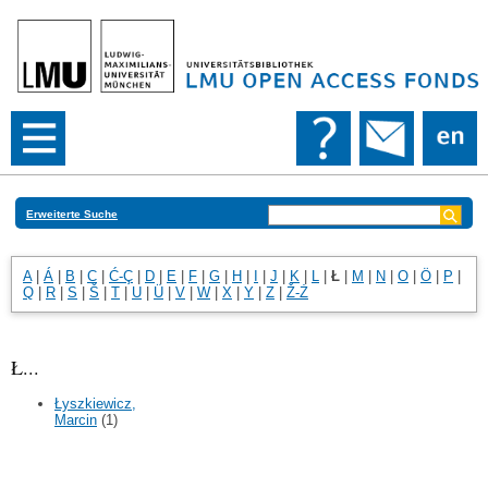
Erweiterte Suche
A
|
Á
|
B
|
C
|
Ć-Ç
|
D
|
E
|
F
|
G
|
H
|
I
|
J
|
K
|
L
|
Ł
|
M
|
N
|
O
|
Ö
|
P
|
Q
|
R
|
S
|
Š
|
T
|
U
|
Ü
|
V
|
W
|
X
|
Y
|
Z
|
Ž-Ż
Ł...
Łyszkiewicz,
Marcin
(1)