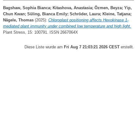
Bagshaw, Sophia Bianca
;
Kitashova, Anastasia
;
Özmen, Beyza
;
Yip,
Chun Kwan
;
Süling, Bianca Emily
;
Schröder, Laura
;
Kleine, Tatjana
;
Nägele, Thomas
(2025):
Chloroplast positioning affects Hexokinase 1-
mediated plant immunity under combined low temperature and high light.
Plant Stress, 15: 100791. ISSN 2667064X
Diese Liste wurde am
Fri Aug 7 21:03:21 2026 CEST
erstellt.