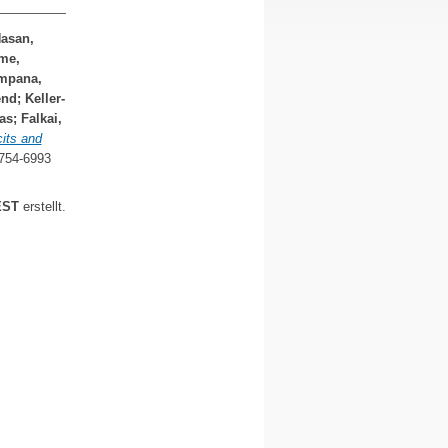
asan,
me,
mpana,
end
;
Keller-
as
;
Falkai,
its and
2754-6993
EST
erstellt.