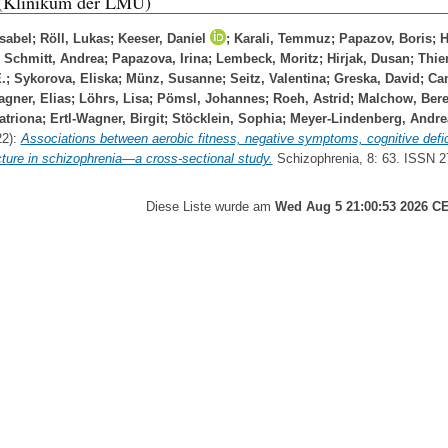
 (Klinikum der LMU)
sabel
;
Röll, Lukas
;
Keeser, Daniel
;
Karali, Temmuz
;
Papazov, Boris
;
H
;
Schmitt, Andrea
;
Papazova, Irina
;
Lembeck, Moritz
;
Hirjak, Dusan
;
Thie
.
;
Sykorova, Eliska
;
Münz, Susanne
;
Seitz, Valentina
;
Greska, David
;
Ca
gner, Elias
;
Löhrs, Lisa
;
Pömsl, Johannes
;
Roeh, Astrid
;
Malchow, Ber
atriona
;
Ertl-Wagner, Birgit
;
Stöcklein, Sophia
;
Meyer-Lindenberg, Andre
2):
Associations between aerobic fitness, negative symptoms, cognitive defic
cture in schizophrenia—a cross-sectional study.
Schizophrenia, 8: 63. ISSN 
Diese Liste wurde am
Wed Aug 5 21:00:53 2026 C