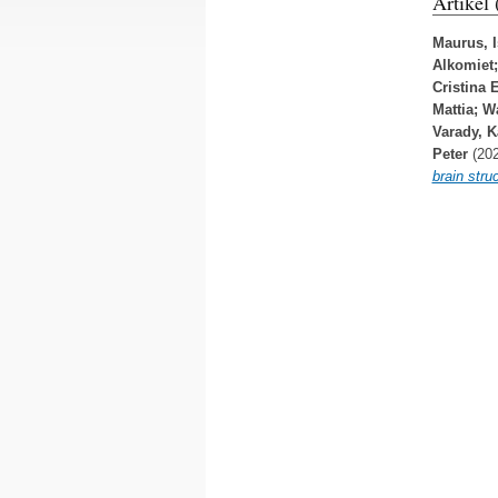
Artikel
Maurus, I
Alkomiet
Cristina E
Mattia
;
Wa
Varady, K
Peter
(202
brain stru