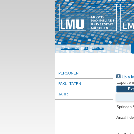
www.lmu.de
|
UB
|
Blättern
PERSONEN
Up a le
Exportiere
FAKULTÄTEN
JAHR
Springen 
Anzahl der