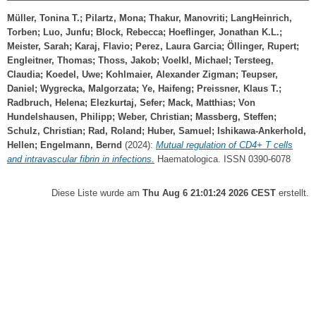
Müller, Tonina T.
;
Pilartz, Mona
;
Thakur, Manovriti
;
LangHeinrich,
Torben
;
Luo, Junfu
;
Block, Rebecca
;
Hoeflinger, Jonathan K.L.
;
Meister, Sarah
;
Karaj, Flavio
;
Perez, Laura Garcia
;
Öllinger, Rupert
;
Engleitner, Thomas
;
Thoss, Jakob
;
Voelkl, Michael
;
Tersteeg,
Claudia
;
Koedel, Uwe
;
Kohlmaier, Alexander Zigman
;
Teupser,
Daniel
;
Wygrecka, Malgorzata
;
Ye, Haifeng
;
Preissner, Klaus T.
;
Radbruch, Helena
;
Elezkurtaj, Sefer
;
Mack, Matthias
;
Von
Hundelshausen, Philipp
;
Weber, Christian
;
Massberg, Steffen
;
Schulz, Christian
;
Rad, Roland
;
Huber, Samuel
;
Ishikawa-Ankerhold,
Hellen
;
Engelmann, Bernd
(2024):
Mutual regulation of CD4+ T cells
and intravascular fibrin in infections.
Haematologica. ISSN 0390-6078
Diese Liste wurde am
Thu Aug 6 21:01:24 2026 CEST
erstellt.