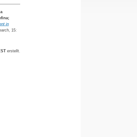
a
efina
;
nt in
rch, 15:
EST
erstellt.