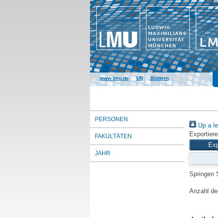
www.lmu.de
|
UB
|
Blättern
PERSONEN
Up a le
Exportiere
FAKULTÄTEN
JAHR
Springen 
Anzahl der