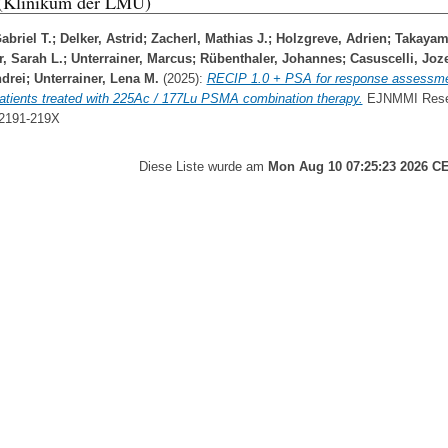
 (Klinikum der LMU)
abriel T.
;
Delker, Astrid
;
Zacherl, Mathias J.
;
Holzgreve, Adrien
;
Takayam
, Sarah L.
;
Unterrainer, Marcus
;
Rübenthaler, Johannes
;
Casuscelli, Joz
ndrei
;
Unterrainer, Lena M.
(2025):
RECIP 1.0 + PSA for response assessme
ients treated with 225Ac / 177Lu PSMA combination therapy.
EJNMMI Resea
2191-219X
Diese Liste wurde am
Mon Aug 10 07:25:23 2026 C