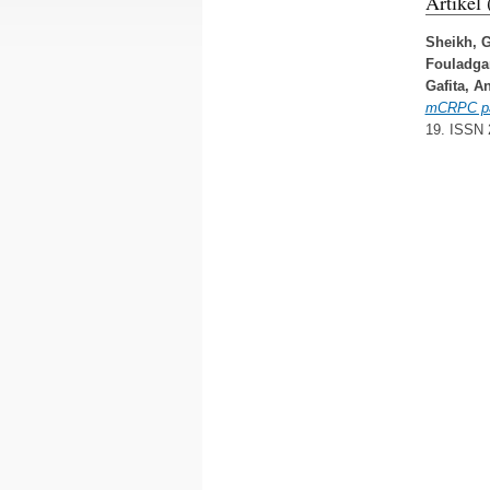
Artikel
Sheikh, G
Fouladgar
Gafita, A
mCRPC pat
19. ISSN 