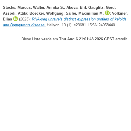
Stocks, Marcus
;
Walter, Annika S.
;
Akova, Elif
;
Gauglitz, Gerd
;
Aszodi, Attila
;
Boecker, Wolfgang
;
Saller, Maximilian M.
;
Volkmer,
Elias
(2023):
RNA-seq unravels distinct expression profiles of keloids
and Dupuytren's disease.
Heliyon, 10 (1): e23681. ISSN 24058440
Diese Liste wurde am
Thu Aug 6 21:01:43 2026 CEST
erstellt.