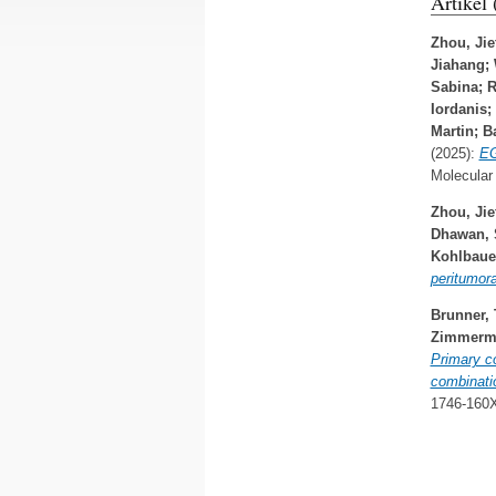
Artikel
Zhou, Jie
Jiahang
;
Sabina
;
R
Iordanis
;
Martin
;
B
(2025):
EG
Molecular
Zhou, Jie
Dhawan, 
Kohlbauer
peritumora
Brunner, 
Zimmerma
Primary c
combinati
1746-160