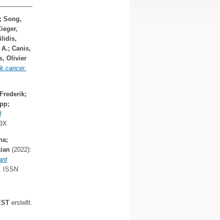
;
Song,
ieger,
lidis,
 A.
;
Canis,
s, Olivier
k cancer.
Frederik
;
ipp
;
d
43X
na
;
tian
(2022):
ant
. ISSN
EST
erstellt.