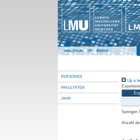
www.lmu.de
|
UB
|
Blättern
PERSONEN
Up a le
Exportiere
FAKULTÄTEN
JAHR
Springen 
Anzahl der