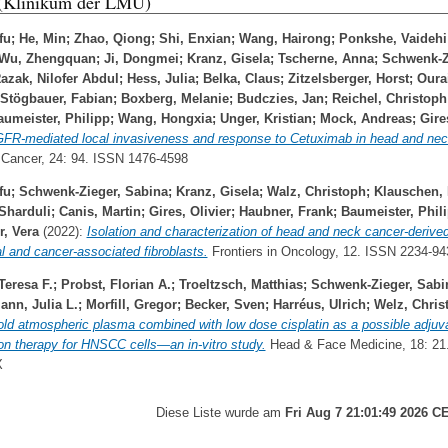
 (Klinikum der LMU)
fu
;
He, Min
;
Zhao, Qiong
;
Shi, Enxian
;
Wang, Hairong
;
Ponkshe, Vaidehi
Wu, Zhengquan
;
Ji, Dongmei
;
Kranz, Gisela
;
Tscherne, Anna
;
Schwenk-Z
azak, Nilofer Abdul
;
Hess, Julia
;
Belka, Claus
;
Zitzelsberger, Horst
;
Ourai
Stögbauer, Fabian
;
Boxberg, Melanie
;
Budczies, Jan
;
Reichel, Christoph
aumeister, Philipp
;
Wang, Hongxia
;
Unger, Kristian
;
Mock, Andreas
;
Gire
FR-mediated local invasiveness and response to Cetuximab in head and nec
 Cancer, 24: 94. ISSN 1476-4598
fu
;
Schwenk-Zieger, Sabina
;
Kranz, Gisela
;
Walz, Christoph
;
Klauschen, 
Sharduli
;
Canis, Martin
;
Gires, Olivier
;
Haubner, Frank
;
Baumeister, Phil
, Vera
(2022):
Isolation and characterization of head and neck cancer-derive
l and cancer-associated fibroblasts.
Frontiers in Oncology, 12. ISSN 2234-9
Teresa F.
;
Probst, Florian A.
;
Troeltzsch, Matthias
;
Schwenk-Zieger, Sabi
nn, Julia L.
;
Morfill, Gregor
;
Becker, Sven
;
Harréus, Ulrich
;
Welz, Chris
old atmospheric plasma combined with low dose cisplatin as a possible adjuv
on therapy for HNSCC cells—an in-vitro study.
Head & Face Medicine, 18: 21
X
Diese Liste wurde am
Fri Aug 7 21:01:49 2026 C