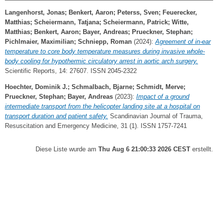
Langenhorst, Jonas
;
Benkert, Aaron
;
Peterss, Sven
;
Feuerecker,
Matthias
;
Scheiermann, Tatjana
;
Scheiermann, Patrick
;
Witte,
Matthias
;
Benkert, Aaron
;
Bayer, Andreas
;
Prueckner, Stephan
;
Pichlmaier, Maximilian
;
Schniepp, Roman
(2024):
Agreement of in-ear
temperature to core body temperature measures during invasive whole-
body cooling for hypothermic circulatory arrest in aortic arch surgery.
Scientific Reports, 14: 27607. ISSN 2045-2322
Hoechter, Dominik J.
;
Schmalbach, Bjarne
;
Schmidt, Merve
;
Prueckner, Stephan
;
Bayer, Andreas
(2023):
Impact of a ground
intermediate transport from the helicopter landing site at a hospital on
transport duration and patient safety.
Scandinavian Journal of Trauma,
Resuscitation and Emergency Medicine, 31 (1). ISSN 1757-7241
Diese Liste wurde am
Thu Aug 6 21:00:33 2026 CEST
erstellt.