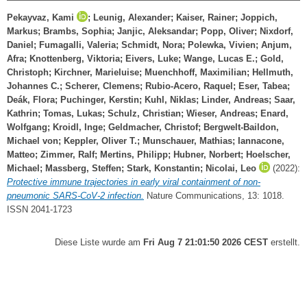
Pekayvaz, Kami
;
Leunig, Alexander
;
Kaiser, Rainer
;
Joppich,
Markus
;
Brambs, Sophia
;
Janjic, Aleksandar
;
Popp, Oliver
;
Nixdorf,
Daniel
;
Fumagalli, Valeria
;
Schmidt, Nora
;
Polewka, Vivien
;
Anjum,
Afra
;
Knottenberg, Viktoria
;
Eivers, Luke
;
Wange, Lucas E.
;
Gold,
Christoph
;
Kirchner, Marieluise
;
Muenchhoff, Maximilian
;
Hellmuth,
Johannes C.
;
Scherer, Clemens
;
Rubio-Acero, Raquel
;
Eser, Tabea
;
Deák, Flora
;
Puchinger, Kerstin
;
Kuhl, Niklas
;
Linder, Andreas
;
Saar,
Kathrin
;
Tomas, Lukas
;
Schulz, Christian
;
Wieser, Andreas
;
Enard,
Wolfgang
;
Kroidl, Inge
;
Geldmacher, Christof
;
Bergwelt-Baildon,
Michael von
;
Keppler, Oliver T.
;
Munschauer, Mathias
;
Iannacone,
Matteo
;
Zimmer, Ralf
;
Mertins, Philipp
;
Hubner, Norbert
;
Hoelscher,
Michael
;
Massberg, Steffen
;
Stark, Konstantin
;
Nicolai, Leo
(2022):
Protective immune trajectories in early viral containment of non-
pneumonic SARS-CoV-2 infection.
Nature Communications, 13: 1018.
ISSN 2041-1723
Diese Liste wurde am
Fri Aug 7 21:01:50 2026 CEST
erstellt.