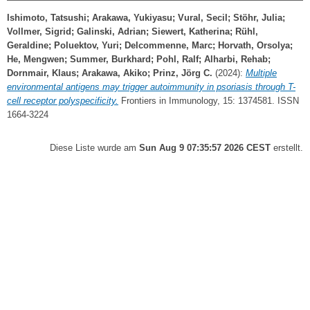
Ishimoto, Tatsushi
;
Arakawa, Yukiyasu
;
Vural, Secil
;
Stöhr, Julia
;
Vollmer, Sigrid
;
Galinski, Adrian
;
Siewert, Katherina
;
Rühl,
Geraldine
;
Poluektov, Yuri
;
Delcommenne, Marc
;
Horvath, Orsolya
;
He, Mengwen
;
Summer, Burkhard
;
Pohl, Ralf
;
Alharbi, Rehab
;
Dornmair, Klaus
;
Arakawa, Akiko
;
Prinz, Jörg C.
(2024):
Multiple
environmental antigens may trigger autoimmunity in psoriasis through T-
cell receptor polyspecificity.
Frontiers in Immunology, 15: 1374581. ISSN
1664-3224
Diese Liste wurde am
Sun Aug 9 07:35:57 2026 CEST
erstellt.