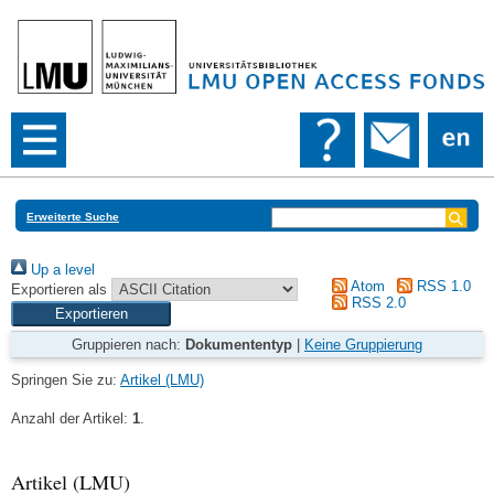
Erweiterte Suche
Up a level
Atom
RSS 1.0
Exportieren als
RSS 2.0
Gruppieren nach:
Dokumententyp
|
Keine Gruppierung
Springen Sie zu:
Artikel (LMU)
Anzahl der Artikel:
1
.
Artikel (LMU)