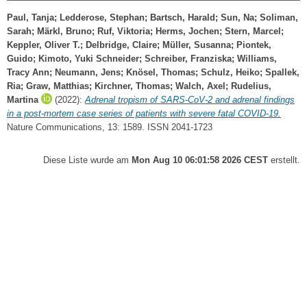
Paul, Tanja
;
Ledderose, Stephan
;
Bartsch, Harald
;
Sun, Na
;
Soliman,
Sarah
;
Märkl, Bruno
;
Ruf, Viktoria
;
Herms, Jochen
;
Stern, Marcel
;
Keppler, Oliver T.
;
Delbridge, Claire
;
Müller, Susanna
;
Piontek,
Guido
;
Kimoto, Yuki Schneider
;
Schreiber, Franziska
;
Williams,
Tracy Ann
;
Neumann, Jens
;
Knösel, Thomas
;
Schulz, Heiko
;
Spallek,
Ria
;
Graw, Matthias
;
Kirchner, Thomas
;
Walch, Axel
;
Rudelius,
Martina
(2022):
Adrenal tropism of SARS-CoV-2 and adrenal findings
in a post-mortem case series of patients with severe fatal COVID-19.
Nature Communications, 13: 1589. ISSN 2041-1723
Diese Liste wurde am
Mon Aug 10 06:01:58 2026 CEST
erstellt.