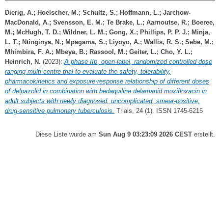
Dierig, A.
;
Hoelscher, M.
;
Schultz, S.
;
Hoffmann, L.
;
Jarchow-
MacDonald, A.
;
Svensson, E. M.
;
Te Brake, L.
;
Aarnoutse, R.
;
Boeree,
M.
;
McHugh, T. D.
;
Wildner, L. M.
;
Gong, X.
;
Phillips, P. P. J.
;
Minja,
L. T.
;
Ntinginya, N.
;
Mpagama, S.
;
Liyoyo, A.
;
Wallis, R. S.
;
Sebe, M.
;
Mhimbira, F. A.
;
Mbeya, B.
;
Rassool, M.
;
Geiter, L.
;
Cho, Y. L.
;
Heinrich, N.
(2023):
A phase IIb, open-label, randomized controlled dose
ranging multi-centre trial to evaluate the safety, tolerability,
pharmacokinetics and exposure-response relationship of different doses
of delpazolid in combination with bedaquiline delamanid moxifloxacin in
adult subjects with newly diagnosed, uncomplicated, smear-positive,
drug-sensitive pulmonary tuberculosis.
Trials, 24 (1). ISSN 1745-6215
Diese Liste wurde am
Sun Aug 9 03:23:09 2026 CEST
erstellt.