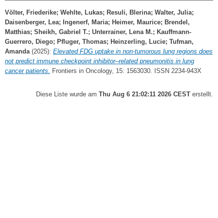
Völter, Friederike
;
Wehlte, Lukas
;
Resuli, Blerina
;
Walter, Julia
;
Daisenberger, Lea
;
Ingenerf, Maria
;
Heimer, Maurice
;
Brendel,
Matthias
;
Sheikh, Gabriel T.
;
Unterrainer, Lena M.
;
Kauffmann-
Guerrero, Diego
;
Pfluger, Thomas
;
Heinzerling, Lucie
;
Tufman,
Amanda
(2025):
Elevated FDG uptake in non-tumorous lung regions does
not predict immune checkpoint inhibitor–related pneumonitis in lung
cancer patients.
Frontiers in Oncology, 15: 1563030. ISSN 2234-943X
Diese Liste wurde am
Thu Aug 6 21:02:11 2026 CEST
erstellt.