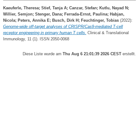
Kaeuferle, Theresa
;
Stief, Tanja A
;
Canzar, Stefan
;
Kutlu, Nayad N
;
Willier, Semjon
;
Stenger, Dana
;
Ferrada‐Ernst, Paulina
;
Habjan,
Nicola
;
Peters, Annika E
;
Busch, Dirk H
;
Feuchtinger, Tobias
(2022):
Genome‐wide off‐target analyses of CRISPR/Cas9‐mediated T‐cell
receptor engineering in primary human T cells.
Clinical & Translational
Immunology, 11 (1). ISSN 2050-0068
Diese Liste wurde am
Thu Aug 6 21:01:39 2026 CEST
erstellt.