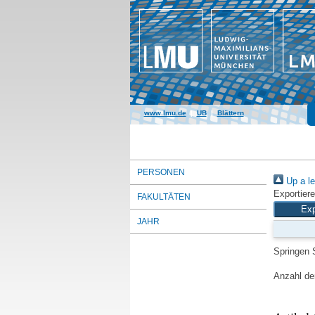
www.lmu.de
|
UB
|
Blättern
PERSONEN
Up a le
Exportiere
FAKULTÄTEN
JAHR
Springen 
Anzahl der