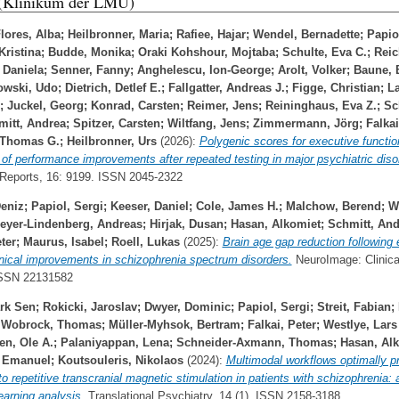
 (Klinikum der LMU)
lores, Alba
;
Heilbronner, Maria
;
Rafiee, Hajar
;
Wendel, Bernadette
;
Papio
Kristina
;
Budde, Monika
;
Oraki Kohshour, Mojtaba
;
Schulte, Eva C.
;
Reic
 Daniela
;
Senner, Fanny
;
Anghelescu, Ion-George
;
Arolt, Volker
;
Baune, 
owski, Udo
;
Dietrich, Detlef E.
;
Fallgatter, Andreas J.
;
Figge, Christian
;
L
;
Juckel, Georg
;
Konrad, Carsten
;
Reimer, Jens
;
Reininghaus, Eva Z.
;
Sc
mitt, Andrea
;
Spitzer, Carsten
;
Wiltfang, Jens
;
Zimmermann, Jörg
;
Falkai
 Thomas G.
;
Heilbronner, Urs
(2026):
Polygenic scores for executive functio
 of performance improvements after repeated testing in major psychiatric diso
c Reports, 16: 9199. ISSN 2045-2322
Deniz
;
Papiol, Sergi
;
Keeser, Daniel
;
Cole, James H.
;
Malchow, Berend
;
Wa
eyer-Lindenberg, Andreas
;
Hirjak, Dusan
;
Hasan, Alkomiet
;
Schmitt, And
ter
;
Maurus, Isabel
;
Roell, Lukas
(2025):
Brain age gap reduction following 
inical improvements in schizophrenia spectrum disorders.
NeuroImage: Clinical
ISSN 22131582
rk Sen
;
Rokicki, Jaroslav
;
Dwyer, Dominic
;
Papiol, Sergi
;
Streit, Fabian
;
;
Wobrock, Thomas
;
Müller-Myhsok, Bertram
;
Falkai, Peter
;
Westlye, Lars 
n, Ole A.
;
Palaniyappan, Lena
;
Schneider-Axmann, Thomas
;
Hasan, Al
 Emanuel
;
Koutsouleris, Nikolaos
(2024):
Multimodal workflows optimally pr
o repetitive transcranial magnetic stimulation in patients with schizophrenia: a
arning analysis.
Translational Psychiatry, 14 (1). ISSN 2158-3188