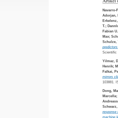
Artikel
Navarro-F
Adorjan, 
Erkelenz,
T.
;
Dannl
Fabian U.
Max
;
Sch
Schulze,
predictors
Scientifi
Yilmaz, 
Henrik
;
M
Falkai, Pe
mirrors cl
103881. 
Dong, Ma
Marcella
Andreasse
Schwarz,
response t
machine le