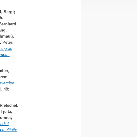
l, Sergi
;
h-
Bernhard
ang,
hmauß,
, Peter
;
ning as
rders.
lter,
rea
;
exercise
, 48:
Rietschel,
Tjelta
;
komiet
;
edict
 multisite