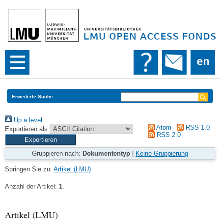
Erweiterte Suche
Up a level
Atom
RSS 1.0
Exportieren als
RSS 2.0
Gruppieren nach:
Dokumententyp
|
Keine Gruppierung
Springen Sie zu:
Artikel (LMU)
Anzahl der Artikel:
1
.
Artikel (LMU)