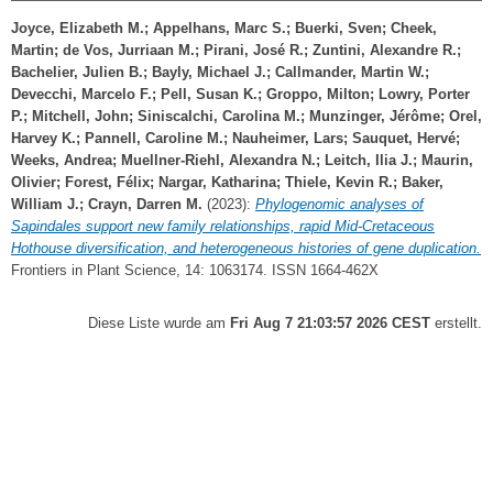
Joyce, Elizabeth M.
;
Appelhans, Marc S.
;
Buerki, Sven
;
Cheek,
Martin
;
de Vos, Jurriaan M.
;
Pirani, José R.
;
Zuntini, Alexandre R.
;
Bachelier, Julien B.
;
Bayly, Michael J.
;
Callmander, Martin W.
;
Devecchi, Marcelo F.
;
Pell, Susan K.
;
Groppo, Milton
;
Lowry, Porter
P.
;
Mitchell, John
;
Siniscalchi, Carolina M.
;
Munzinger, Jérôme
;
Orel,
Harvey K.
;
Pannell, Caroline M.
;
Nauheimer, Lars
;
Sauquet, Hervé
;
Weeks, Andrea
;
Muellner-Riehl, Alexandra N.
;
Leitch, Ilia J.
;
Maurin,
Olivier
;
Forest, Félix
;
Nargar, Katharina
;
Thiele, Kevin R.
;
Baker,
William J.
;
Crayn, Darren M.
(2023):
Phylogenomic analyses of
Sapindales support new family relationships, rapid Mid-Cretaceous
Hothouse diversification, and heterogeneous histories of gene duplication.
Frontiers in Plant Science, 14: 1063174. ISSN 1664-462X
Diese Liste wurde am
Fri Aug 7 21:03:57 2026 CEST
erstellt.