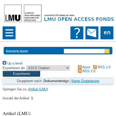
Erweiterte Suche
Up a level
Atom
RSS 1.0
Exportieren als
RSS 2.0
Gruppieren nach:
Dokumententyp
|
Keine Gruppierung
Springen Sie zu:
Artikel (LMU)
Anzahl der Artikel:
1
.
Artikel (LMU)