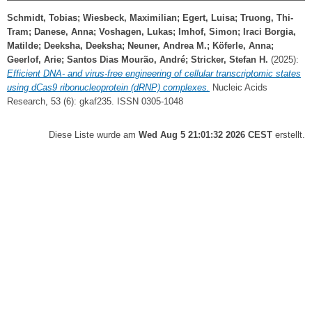
Schmidt, Tobias
;
Wiesbeck, Maximilian
;
Egert, Luisa
;
Truong, Thi-
Tram
;
Danese, Anna
;
Voshagen, Lukas
;
Imhof, Simon
;
Iraci Borgia,
Matilde
;
Deeksha, Deeksha
;
Neuner, Andrea M.
;
Köferle, Anna
;
Geerlof, Arie
;
Santos Dias Mourão, André
;
Stricker, Stefan H.
(2025):
Efficient DNA- and virus-free engineering of cellular transcriptomic states
using dCas9 ribonucleoprotein (dRNP) complexes.
Nucleic Acids
Research, 53 (6): gkaf235. ISSN 0305-1048
Diese Liste wurde am
Wed Aug 5 21:01:32 2026 CEST
erstellt.