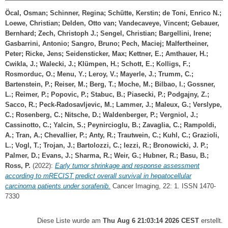
Öcal, Osman
;
Schinner, Regina
;
Schütte, Kerstin
;
de Toni, Enrico N.
;
Loewe, Christian
;
Delden, Otto van
;
Vandecaveye, Vincent
;
Gebauer,
Bernhard
;
Zech, Christoph J.
;
Sengel, Christian
;
Bargellini, Irene
;
Gasbarrini, Antonio
;
Sangro, Bruno
;
Pech, Maciej
;
Malfertheiner,
Peter
;
Ricke, Jens
;
Seidensticker, Max
;
Kettner, E.
;
Amthauer, H.
;
Cwikla, J.
;
Walecki, J.
;
Klümpen, H.
;
Schott, E.
;
Kolligs, F.
;
Rosmorduc, O.
;
Menu, Y.
;
Leroy, V.
;
Mayerle, J.
;
Trumm, C.
;
Bartenstein, P.
;
Reiser, M.
;
Berg, T.
;
Moche, M.
;
Bilbao, I.
;
Gossner,
L.
;
Reimer, P.
;
Popovic, P.
;
Stabuc, B.
;
Piasecki, P.
;
Podgajny, Z.
;
Sacco, R.
;
Peck-Radosavljevic, M.
;
Lammer, J.
;
Maleux, G.
;
Verslype,
C.
;
Rosenberg, C.
;
Nitsche, D.
;
Waldenberger, P.
;
Vergniol, J.
;
Cassinotto, C.
;
Yalcin, S.
;
Peynircioglu, B.
;
Zavaglia, C.
;
Rampoldi,
A.
;
Tran, A.
;
Chevallier, P.
;
Anty, R.
;
Trautwein, C.
;
Kuhl, C.
;
Grazioli,
L.
;
Vogl, T.
;
Trojan, J.
;
Bartolozzi, C.
;
Iezzi, R.
;
Bronowicki, J. P.
;
Palmer, D.
;
Evans, J.
;
Sharma, R.
;
Weir, G.
;
Hubner, R.
;
Basu, B.
;
Ross, P.
(2022):
Early tumor shrinkage and response assessment
according to mRECIST predict overall survival in hepatocellular
carcinoma patients under sorafenib.
Cancer Imaging, 22: 1. ISSN 1470-
7330
Diese Liste wurde am
Thu Aug 6 21:03:14 2026 CEST
erstellt.