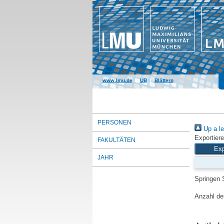
www.lmu.de
|
UB
|
Blättern
PERSONEN
Up a le
Exportiere
FAKULTÄTEN
JAHR
Springen 
Anzahl der