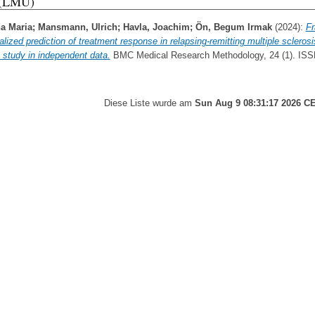
 (LMU)
a Maria
;
Mansmann, Ulrich
;
Havla, Joachim
;
Ön, Begum Irmak
(2024):
F
alized prediction of treatment response in relapsing-remitting multiple sclerosi
n study in independent data.
BMC Medical Research Methodology, 24 (1). ISS
Diese Liste wurde am
Sun Aug 9 08:31:17 2026 C