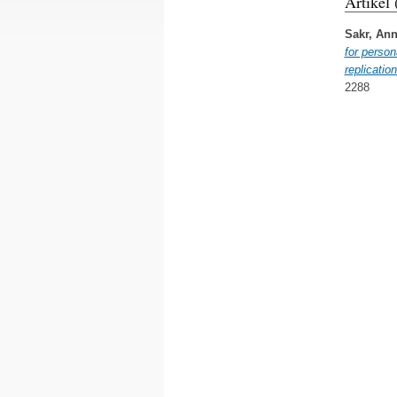
Artikel
Sakr, Ann
for person
replicatio
2288