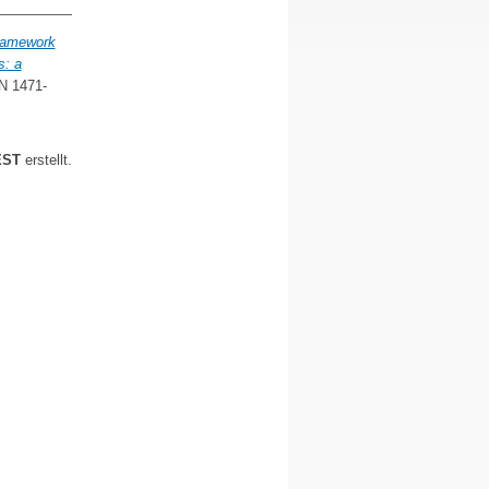
ramework
s: a
N 1471-
EST
erstellt.